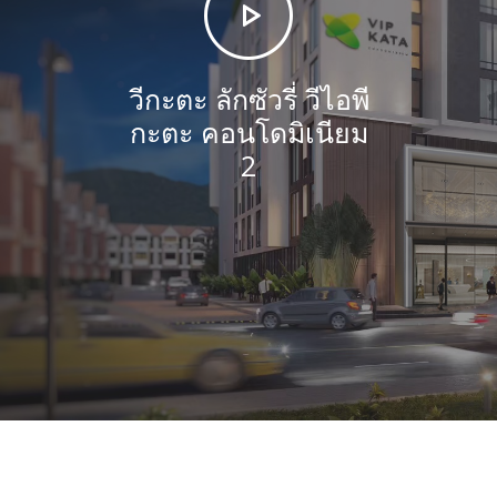
วีกะตะ ลักซัวรี่ วีไอพี
กะตะ คอนโดมิเนียม
2