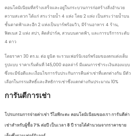
คอนโดมิเนียมที่สร้างเสร็จและอยู่ในกระบวนการก่อสร้างสิ่งอำนวย
ความสะดวก ได้แก่
สระว่ายน้ำ 4 แห่ง โดย 2 แห่ง เป็นสระว่ายน้ำบน
ชั้นดาดฟ้าและอีก 2 แห่งเป็นบาร์พร้อมวิว, มีร้านอาหาร 4 ร้าน,
ฟิตเนส 2 แห่ง สปา, คิดส์ปาร์ค, สวนบนดาดฟ้า, และการบริการระดับ
4 ดาว
โดยราคา 30 ตร.ม. ต่อ ยูนิต จะรวมเฟอร์นิเจอร์พร้อมของตกแต่งเต็ม
รูปแบบ ราคาเริ่มต้นที่ 145,000 ดอลล่าร์ มีแผนการชำระเงินสองแบบ
ซึ่งจะมีข้อดีและเงื่อนไขการรับประกันการคืนค่าเช่าที่แตกต่างกัน มีตัว
เลือกในกรรมสิทธิ์และสิทธิการเช่าซึ่งแตกต่างกันประมาณ 10%
การันตีการเช่า
โปรแกรมการจ่ายค่าเช่า วีไอพีกะตะ คอนโดมิเนียมของเรา การันตีค่า
เช่าสำหรับผู้ชื้อ 7% ต่อปี เป็นเวลา 8 ปี รายได้คำนวณจากราคาขาย
เต็มซึ่งรวมเฟอร์นิเจอร์