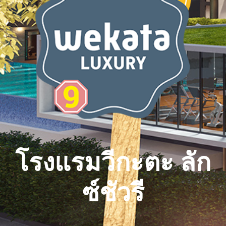
โรงแรมวีกะตะ ลัก
ซ์ชัวรี